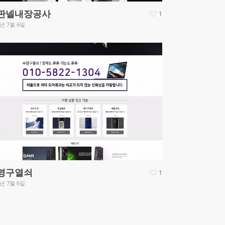
판넬내장공사
1
8년 7월 6일
영구열쇠
1
8년 7월 6일