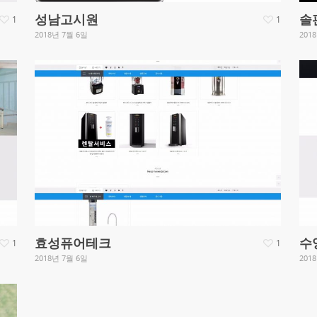
성남고시원
솔
1
1
2018년 7월 6일
201
효성퓨어테크
수
1
1
2018년 7월 6일
201